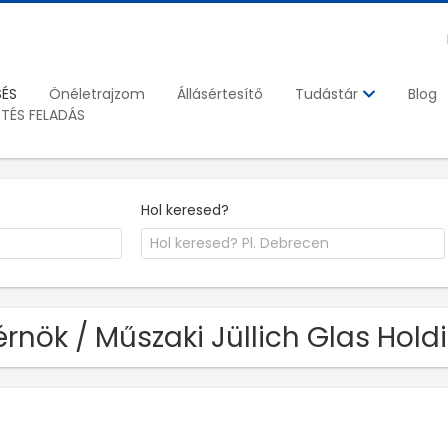
SÉS
Önéletrajzom
Állásértesítő
Blog
Tudástár
ETÉS FELADÁS
Hol keresed?
rnök / Műszaki Jüllich Glas Holdi