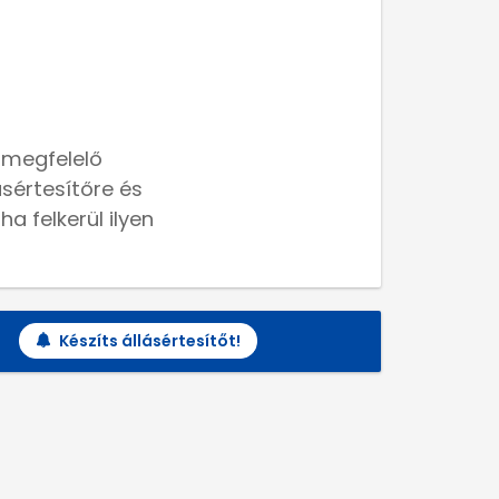
 megfelelő
lásértesítőre és
a felkerül ilyen
Készíts állásértesítőt!