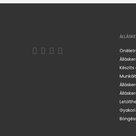
ÁLLÁSK
Önélet
Álláske
Készíts
Munkált
Állásker
Állásker
Letölth
Gyakori
Böngéss