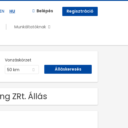
Belépés
EN
HU
Regisztráció
Munkáltatóknak
Vonzáskörzet
50 km
ng ZRt. Állás