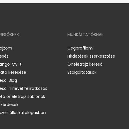
ERESŐKNEK
MUNKÁLTATÓKNAK
rajzom
Cégprofilom
resés
Hirdetések szerkesztése
 angol CV-t
Önéletrajz kereső
ató keresése
Szolgáltatások
esői Blog
esői hírlevél feliratkozás
ető önéletrajz sablonok
 kérdések
zen álláskatalógusban