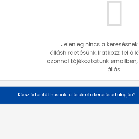
Jelenleg nincs a keresésnek
álláshirdetésünk. Iratkozz fel ál
azonnal tájékoztatunk emailben, h
állás.
Kérsz értesítőt hasonló állásokról a keresésed alapján?