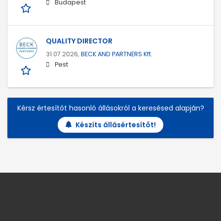
Budapest
QUALITY DIRECTOR
31.07.2026,
BECK AND PARTNERS Kft.
Pest
Kérsz értesítőt hasonló állásokról a keresésed alapján?
Készíts állásértesítőt!