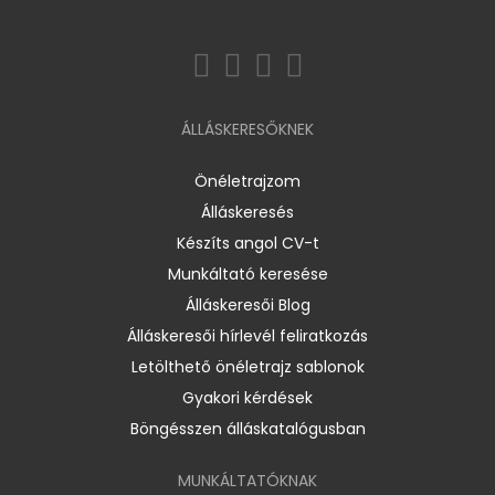
ÁLLÁSKERESŐKNEK
Önéletrajzom
Álláskeresés
Készíts angol CV-t
Munkáltató keresése
Álláskeresői Blog
Álláskeresői hírlevél feliratkozás
Letölthető önéletrajz sablonok
Gyakori kérdések
Böngésszen álláskatalógusban
MUNKÁLTATÓKNAK