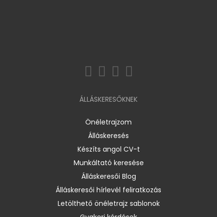
ÁLLÁSKERESŐKNEK
Önéletrajzom
Álláskeresés
Készíts angol CV-t
Munkáltató keresése
Álláskeresői Blog
Álláskeresői hírlevél feliratkozás
Letölthető önéletrajz sablonok
Gyakori kérdések