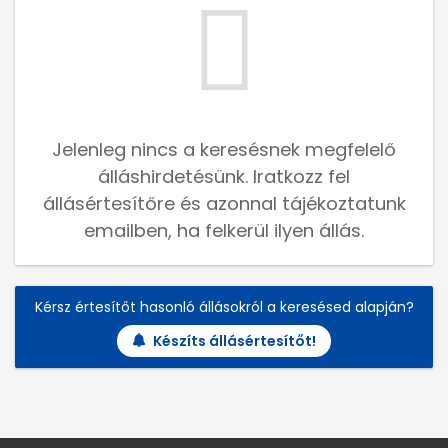
Jelenleg nincs a keresésnek megfelelő
álláshirdetésünk. Iratkozz fel
állásértesítőre és azonnal tájékoztatunk
emailben, ha felkerül ilyen állás.
Kérsz értesítőt hasonló állásokról a keresésed alapján?
Készíts állásértesítőt!