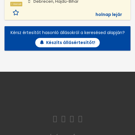
Debrecen, Hajdú-Bihar
Kiemelt
holnap lejár
Kérsz értesítőt hasonló állásokról a keresésed alapján?
Készíts állásértesítőt!