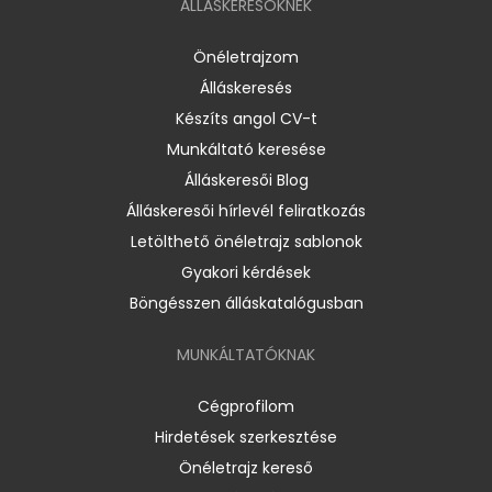
ÁLLÁSKERESŐKNEK
Önéletrajzom
Álláskeresés
Készíts angol CV-t
Munkáltató keresése
Álláskeresői Blog
Álláskeresői hírlevél feliratkozás
Letölthető önéletrajz sablonok
Gyakori kérdések
Böngésszen álláskatalógusban
MUNKÁLTATÓKNAK
Cégprofilom
Hirdetések szerkesztése
Önéletrajz kereső