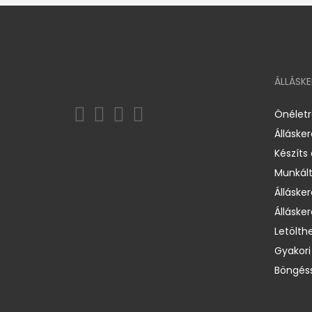
ÁLLÁSK
Önélet
Álláske
Készíts
Munkált
Állásker
Állásker
Letölth
Gyakori
Böngéss