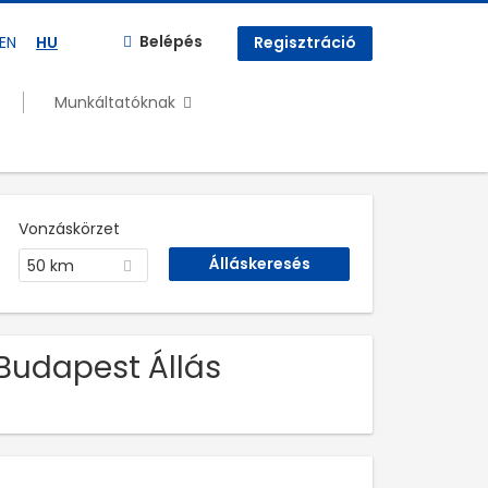
Belépés
EN
HU
Regisztráció
Munkáltatóknak
Vonzáskörzet
50 km
 Budapest Állás