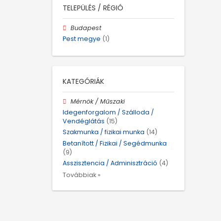
TELEPÜLÉS / RÉGIÓ
Budapest
Pest megye
(1)
KATEGÓRIÁK
Mérnök / Műszaki
Idegenforgalom / Szálloda /
Vendéglátás
(15)
Szakmunka / fizikai munka
(14)
Betanított / Fizikai / Segédmunka
(9)
Asszisztencia / Adminisztráció
(4)
Továbbiak »