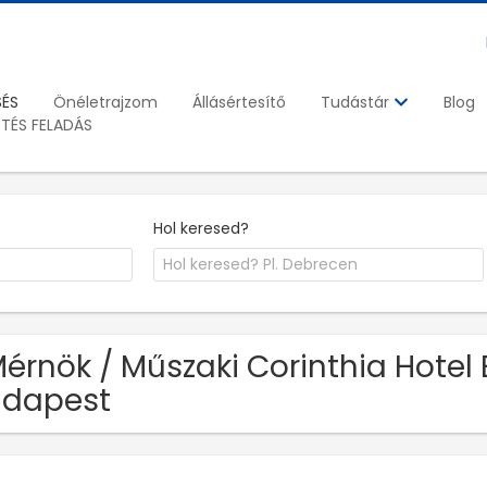
SÉS
Önéletrajzom
Állásértesítő
Blog
Tudástár
ETÉS FELADÁS
Hol keresed?
Mérnök / Műszaki Corinthia Hotel
udapest