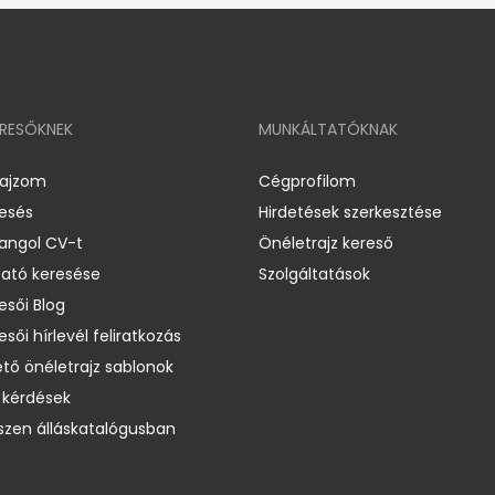
ERESŐKNEK
MUNKÁLTATÓKNAK
rajzom
Cégprofilom
resés
Hirdetések szerkesztése
 angol CV-t
Önéletrajz kereső
ató keresése
Szolgáltatások
esői Blog
esői hírlevél feliratkozás
ető önéletrajz sablonok
 kérdések
zen álláskatalógusban