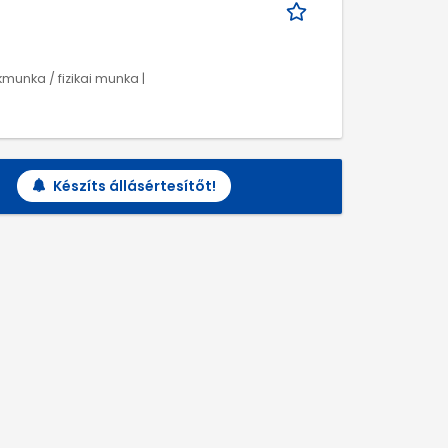
munka / fizikai munka |
Készíts állásértesítőt!