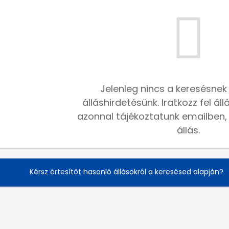
Jelenleg nincs a keresésnek
álláshirdetésünk. Iratkozz fel ál
azonnal tájékoztatunk emailben, h
állás.
Kérsz értesítőt hasonló állásokról a keresésed alapján?