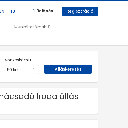
Belépés
EN
HU
Regisztráció
Munkáltatóknak
Vonzáskörzet
50 km
nácsadó Iroda állás