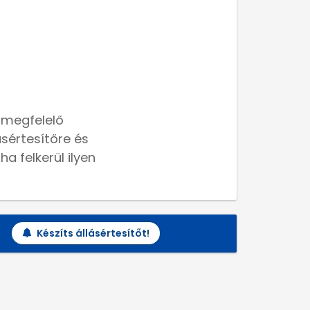
 megfelelő
lásértesítőre és
a felkerül ilyen
Készíts állásértesítőt!