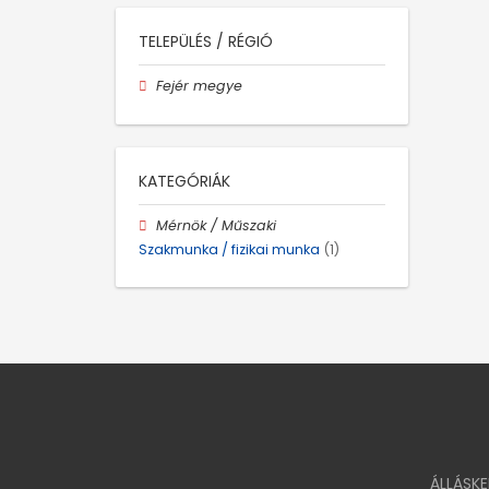
TELEPÜLÉS / RÉGIÓ
Fejér megye
KATEGÓRIÁK
Mérnök / Műszaki
Szakmunka / fizikai munka
(1)
ÁLLÁSK