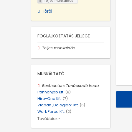
Teljes munkaidős
Töröl
FOGLALKOZTATÁS JELLEGE
Teljes munkaidős
MUNKÁLTATÓ
Besthunters Tanácsadó Iroda
Pannonjob Kft.
(8)
Hire-One Kft.
(7)
Viapan „Dologidő” Kft.
(6)
Work Force Kft.
(2)
Továbbiak »