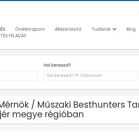
SÉS
Önéletrajzom
Állásértesítő
Blog
Tudástár
ETÉS FELADÁS
Hol keresed?
Mérnök / Műszaki Besthunters Ta
jér megye régióban