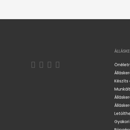
ÁLLÁSK
Önélet
Álláske
Készíts
Munkált
Állásker
Állásker
Letölth
Gyakori
Böngéss