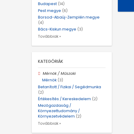
Budapest
(14)
Pest megye
(6)
Borsod-Abaúj-Zemplén megye
(4)
Bács-Kiskun megye
(3)
Továbbiak »
KATEGÓRIÁK
Mérnök / Műszaki
Mérnök
(3)
Betanított / Fizikai / Segédmunka
(2)
Értékesítés / Kereskedelem
(2)
Mezőgazdaság /
Környezettudomány /
Környezetvédelem
(2)
Továbbiak »