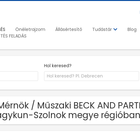
SÉS
Önéletrajzom
Állásértesítő
Blog
Tudástár
ETÉS FELADÁS
Hol keresed?
Mérnök / Műszaki BECK AND PARTN
gykun-Szolnok megye régióba