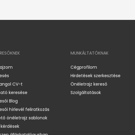
ERESŐKNEK
MUNKÁLTATÓKNAK
rajzom
Cégprofilom
resés
Hirdetések szerkesztése
 angol CV-t
Önéletrajz kereső
ató keresése
Szolgáltatások
esői Blog
esői hírlevél feliratkozás
ető önéletrajz sablonok
 kérdések
zen álláskatalógusban