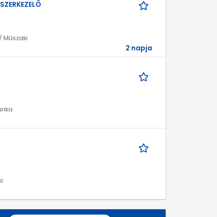
DSZERKEZELŐ
/ Műszaki
2 napja
unka
i