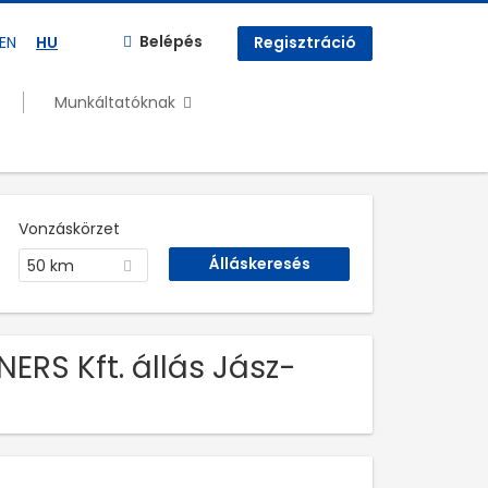
Belépés
EN
HU
Regisztráció
Munkáltatóknak
Vonzáskörzet
50 km
ERS Kft. állás Jász-
n