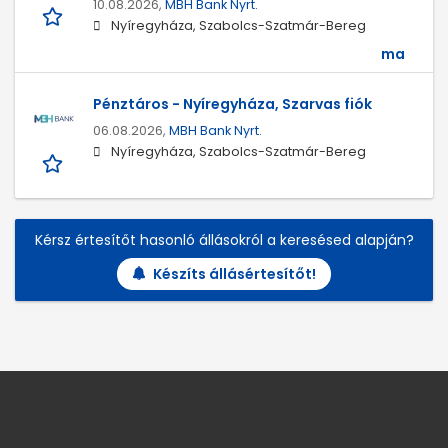
10.08.2026,
MBH Bank Nyrt.
Nyíregyháza, Szabolcs-Szatmár-Bereg
ma
Pénztáros - Nyíregyháza, Szarvas fiók
06.08.2026,
MBH Bank Nyrt.
Nyíregyháza, Szabolcs-Szatmár-Bereg
Kérsz értesítőt hasonló állásokról a keresésed alapján?
Készíts állásértesítőt!