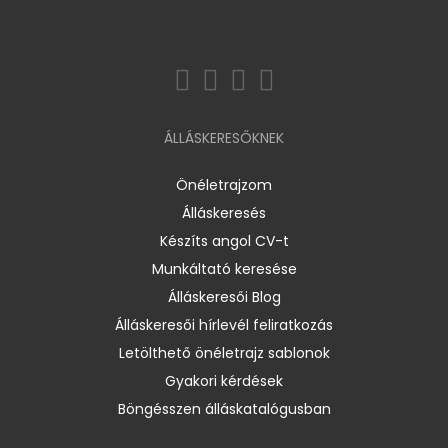
ÁLLÁSKERESŐKNEK
Önéletrajzom
Álláskeresés
Készíts angol CV-t
Munkáltató keresése
Álláskeresői Blog
Álláskeresői hírlevél feliratkozás
Letölthető önéletrajz sablonok
Gyakori kérdések
Böngésszen álláskatalógusban