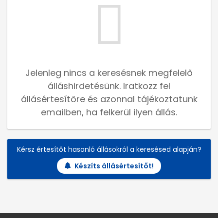
Jelenleg nincs a keresésnek megfelelő
álláshirdetésünk. Iratkozz fel
állásértesítőre és azonnal tájékoztatunk
emailben, ha felkerül ilyen állás.
Kérsz értesítőt hasonló állásokról a keresésed alapján?
Készíts állásértesítőt!