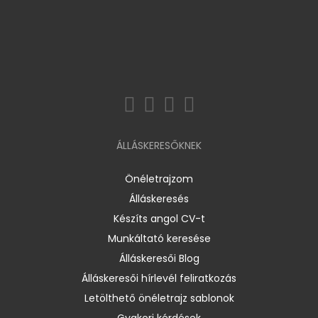
ÁLLÁSKERESŐKNEK
Önéletrajzom
Álláskeresés
Készíts angol CV-t
Munkáltató keresése
Álláskeresői Blog
Álláskeresői hírlevél feliratkozás
Letölthető önéletrajz sablonok
Gyakori kérdések