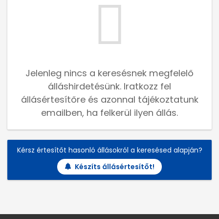
Jelenleg nincs a keresésnek megfelelő
álláshirdetésünk. Iratkozz fel
állásértesítőre és azonnal tájékoztatunk
emailben, ha felkerül ilyen állás.
Kérsz értesítőt hasonló állásokról a keresésed alapján?
Készíts állásértesítőt!