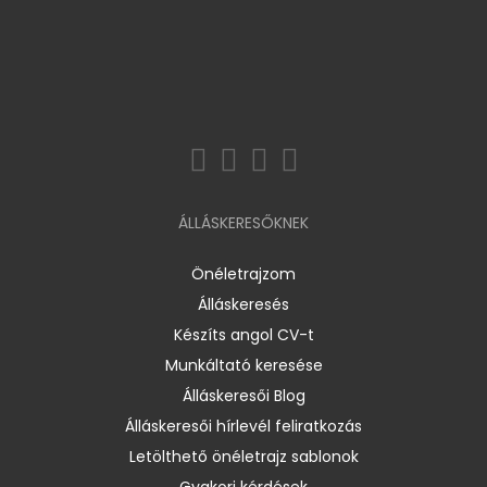
ÁLLÁSKERESŐKNEK
Önéletrajzom
Álláskeresés
Készíts angol CV-t
Munkáltató keresése
Álláskeresői Blog
Álláskeresői hírlevél feliratkozás
Letölthető önéletrajz sablonok
Gyakori kérdések