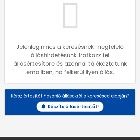
Jelenleg nincs a keresésnek megfelelő
álláshirdetésünk. Iratkozz fel
állásértesítőre és azonnal tájékoztatunk
emailben, ha felkerül ilyen állás.
Kérsz értesítőt hasonló állásokról a keresésed alapján?
Készíts állásértesítőt!