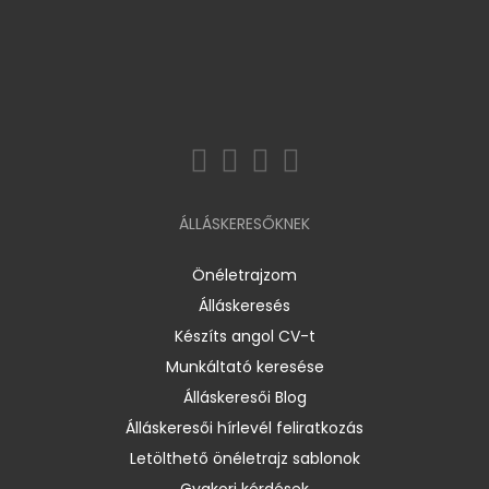
ÁLLÁSKERESŐKNEK
Önéletrajzom
Álláskeresés
Készíts angol CV-t
Munkáltató keresése
Álláskeresői Blog
Álláskeresői hírlevél feliratkozás
Letölthető önéletrajz sablonok
Gyakori kérdések