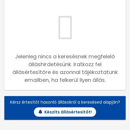
Jelenleg nincs a keresésnek megfelelő
álláshirdetésünk. Iratkozz fel
állásértesítőre és azonnal tájékoztatunk
emailben, ha felkerül ilyen állás.
Kérsz értesítőt hasonló állásokról a keresésed alapján?
Készíts állásértesítőt!