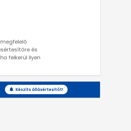
 megfelelő
lásértesítőre és
a felkerül ilyen
Készíts állásértesítőt!