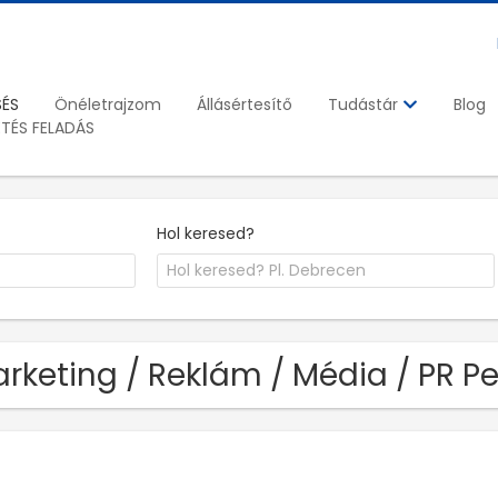
SÉS
Önéletrajzom
Állásértesítő
Blog
Tudástár
ETÉS FELADÁS
Hol keresed?
rketing / Reklám / Média / PR P