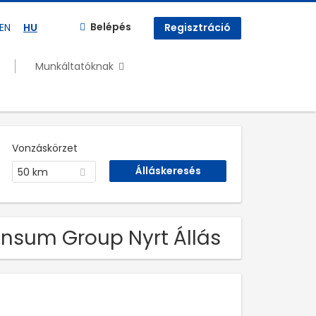
Belépés
EN
HU
Regisztráció
Munkáltatóknak
Vonzáskörzet
50 km
ensum Group Nyrt Állás