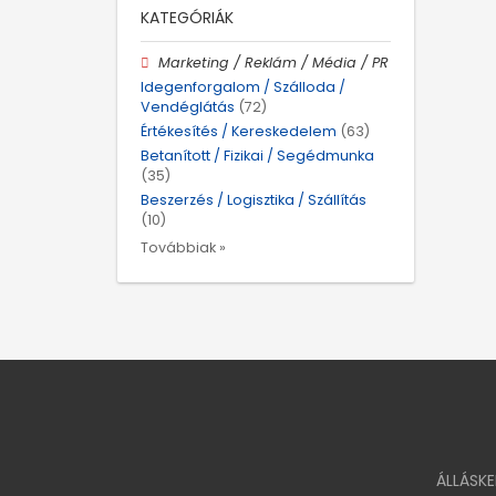
KATEGÓRIÁK
Marketing / Reklám / Média / PR
Idegenforgalom / Szálloda /
Vendéglátás
(72)
Értékesítés / Kereskedelem
(63)
Betanított / Fizikai / Segédmunka
(35)
Beszerzés / Logisztika / Szállítás
(10)
Továbbiak »
ÁLLÁSK