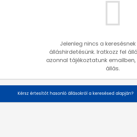
Jelenleg nincs a keresésnek
álláshirdetésünk. Iratkozz fel ál
azonnal tájékoztatunk emailben, h
állás.
Kérsz értesítőt hasonló állásokról a keresésed alapján?