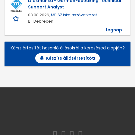
Diákmunka - German-Speaking Technical
Support Analyst
08.08.2026,
MŰISZ Iskolaszövetkezet
Debrecen
tegnap
Kérsz értesítőt hasonló állásokról a keresésed alapján?
Készíts állásértesítőt!