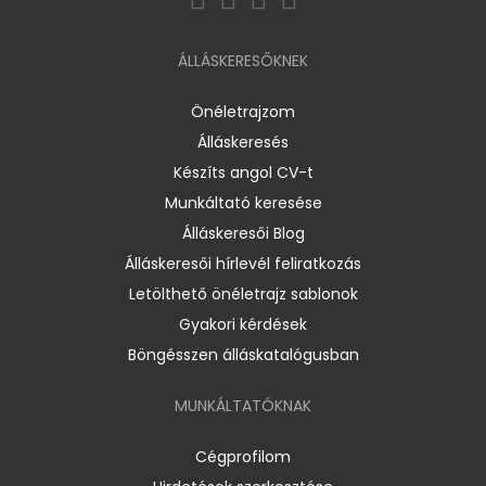
ÁLLÁSKERESŐKNEK
Önéletrajzom
Álláskeresés
Készíts angol CV-t
Munkáltató keresése
Álláskeresői Blog
Álláskeresői hírlevél feliratkozás
Letölthető önéletrajz sablonok
Gyakori kérdések
Böngésszen álláskatalógusban
MUNKÁLTATÓKNAK
Cégprofilom