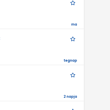
ma
k
tegnap
2 napja