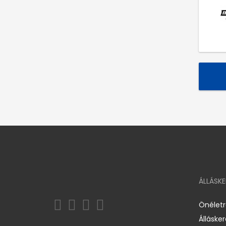
ÁLLÁSK
Önélet
Álláske