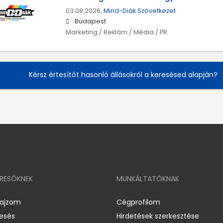
03.08.2026,
Mind-Diák Szövetkezet
Budapest
Marketing / Reklám / Média / PR
Kérsz értesítőt hasonló állásokról a keresésed alapján?
ERESŐKNEK
MUNKÁLTATÓKNAK
rajzom
Cégprofilom
resés
Hirdetések szerkesztése