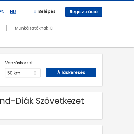
Belépés
EN
HU
Regisztráció
Munkáltatóknak
Vonzáskörzet
50 km
ind-Diák Szövetkezet