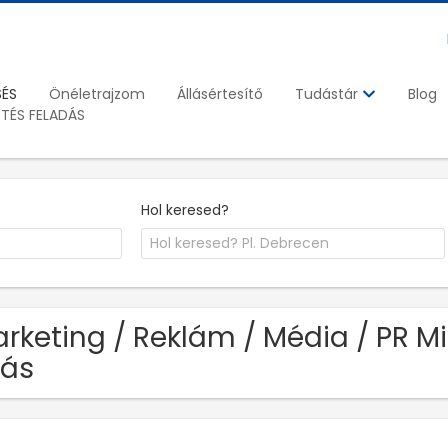
SÉS
Önéletrajzom
Állásértesítő
Blog
Tudástár
ETÉS FELADÁS
Hol keresed?
rketing / Reklám / Média / PR M
lás