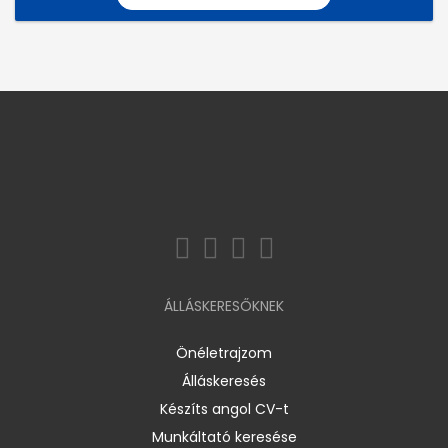
ÁLLÁSKERESŐKNEK
Önéletrajzom
Álláskeresés
Készíts angol CV-t
Munkáltató keresése