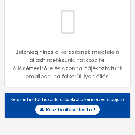
Jelenleg nincs a keresésnek megfelelő
álláshirdetésünk. Iratkozz fel
állásértesítőre és azonnal tájékoztatunk
emailben, ha felkerül ilyen állás.
Kérsz értesítőt hasonló állásokról a keresésed alapján?
Készíts állásértesítőt!