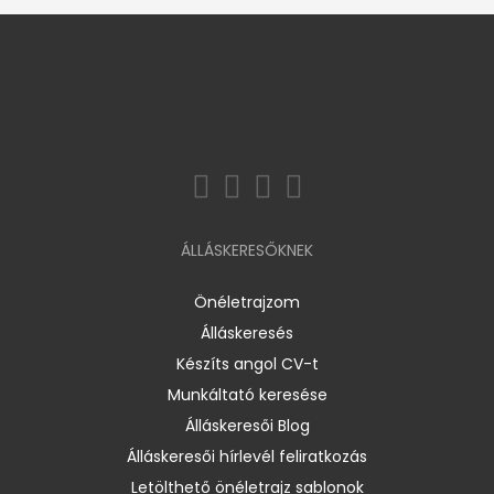
ÁLLÁSKERESŐKNEK
Önéletrajzom
Álláskeresés
Készíts angol CV-t
Munkáltató keresése
Álláskeresői Blog
Álláskeresői hírlevél feliratkozás
Letölthető önéletrajz sablonok