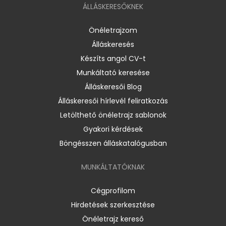
ÁLLÁSKERESŐKNEK
Önéletrajzom
Álláskeresés
Készíts angol CV-t
Munkáltató keresése
Álláskeresői Blog
Álláskeresői hírlevél feliratkozás
Letölthető önéletrajz sablonok
Gyakori kérdések
Böngésszen álláskatalógusban
MUNKÁLTATÓKNAK
Cégprofilom
Hirdetések szerkesztése
Önéletrajz kereső