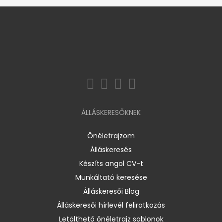
ÁLLÁSKERESŐKNEK
Önéletrajzom
Álláskeresés
Készíts angol CV-t
Munkáltató keresése
Álláskeresői Blog
Álláskeresői hírlevél feliratkozás
Letölthető önéletrajz sablonok