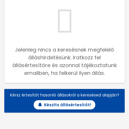
Jelenleg nincs a keresésnek megfelelő
álláshirdetésünk. Iratkozz fel
állásértesítőre és azonnal tájékoztatunk
emailben, ha felkerül ilyen állás.
Kérsz értesítőt hasonló állásokról a keresésed alapján?
Készíts állásértesítőt!