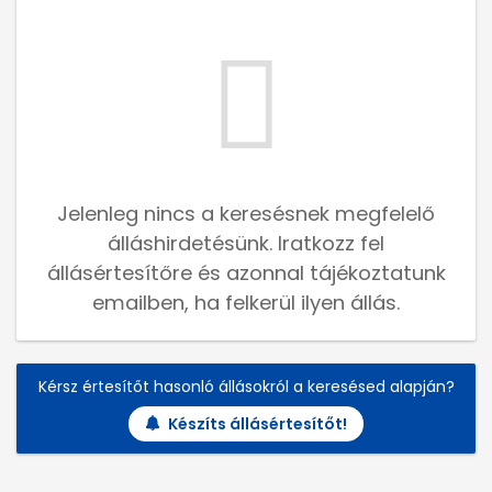
Jelenleg nincs a keresésnek megfelelő
álláshirdetésünk. Iratkozz fel
állásértesítőre és azonnal tájékoztatunk
emailben, ha felkerül ilyen állás.
Kérsz értesítőt hasonló állásokról a keresésed alapján?
Készíts állásértesítőt!