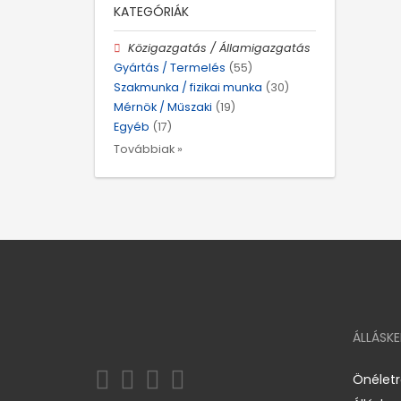
KATEGÓRIÁK
Közigazgatás / Államigazgatás
Gyártás / Termelés
(55)
Szakmunka / fizikai munka
(30)
Mérnök / Műszaki
(19)
Egyéb
(17)
Továbbiak »
ÁLLÁSK
Önélet