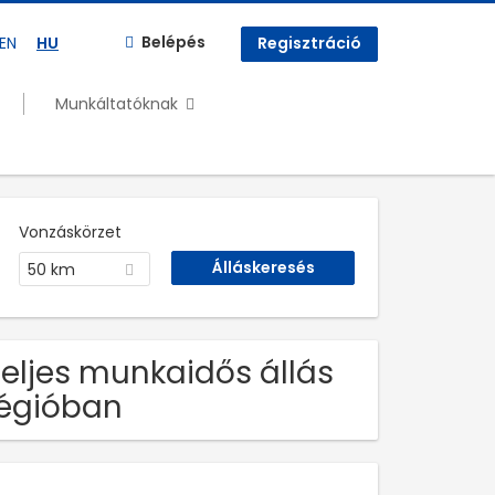
Belépés
EN
HU
Regisztráció
Munkáltatóknak
Vonzáskörzet
50 km
eljes munkaidős állás
égióban