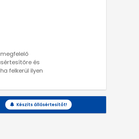
 megfelelő
lásértesítőre és
a felkerül ilyen
Készíts állásértesítőt!