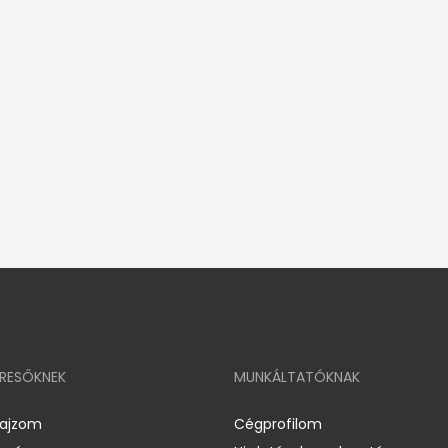
ERESŐKNEK
MUNKÁLTATÓKNAK
rajzom
Cégprofilom