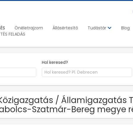
SÉS
Önéletrajzom
Állásértesítő
Blog
Tudástár
ETÉS FELADÁS
Hol keresed?
Közigazgatás / Államigazgatás T
abolcs-Szatmár-Bereg megye r