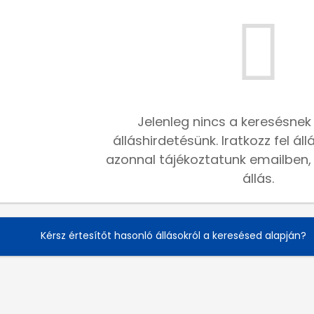
Jelenleg nincs a keresésnek
álláshirdetésünk. Iratkozz fel ál
azonnal tájékoztatunk emailben, h
állás.
Kérsz értesítőt hasonló állásokról a keresésed alapján?