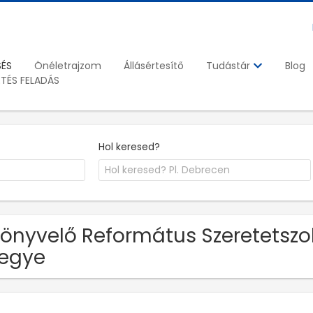
SÉS
Önéletrajzom
Állásértesítő
Blog
Tudástár
ETÉS FELADÁS
Hol keresed?
Könyvelő Református Szeretetszol
egye