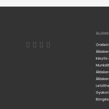
ÁLLÁSK
Önélet
Álláske
Készíts
Munkált
Állásker
Állásker
Letölth
Gyakori
Böngéss