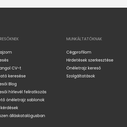
ERESŐKNEK
MUNKÁLTATÓKNAK
rajzom
Cégprofilom
resés
Hirdetések szerkesztése
 angol CV-t
Önéletrajz kereső
ató keresése
Szolgáltatások
esői Blog
esői hírlevél feliratkozás
ető önéletrajz sablonok
 kérdések
zen álláskatalógusban