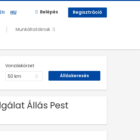
Belépés
EN
HU
Regisztráció
Munkáltatóknak
Vonzáskörzet
50 km
gálat Állás Pest