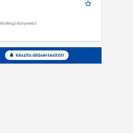
rolling | Könyvelő |
Készíts állásértesítőt!