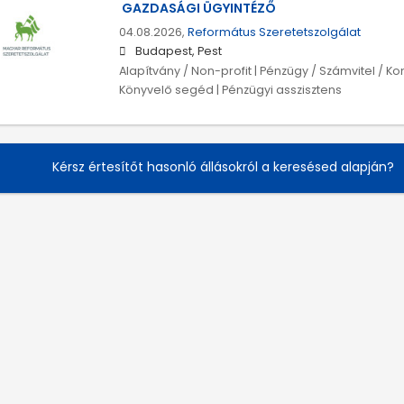
GAZDASÁGI ÜGYINTÉZŐ
04.08.2026,
Református Szeretetszolgálat
Budapest, Pest
Alapítvány / Non-profit | Pénzügy / Számvitel / Kont
Könyvelő segéd | Pénzügyi asszisztens
Kérsz értesítőt hasonló állásokról a keresésed alapján?