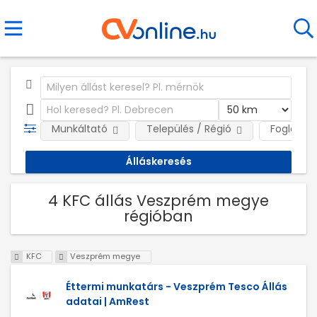
Munkáltató
Település / Régió
Foglalkoz
4 KFC állás Veszprém megye
régióban
KFC
Veszprém megye
Éttermi munkatárs - Veszprém Tesco Állás
adatai | AmRest