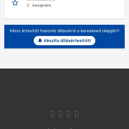
Veszprém
Kérsz értesítőt hasonló állásokról a keresésed alapján?
Készíts állásértesítőt!