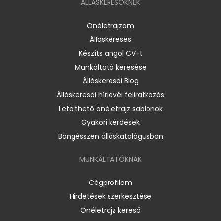
ÁLLÁSKERESŐKNEK
Önéletrajzom
Álláskeresés
Készíts angol CV-t
Munkáltató keresése
Álláskeresői Blog
Álláskeresői hírlevél feliratkozás
Letölthető önéletrajz sablonok
Gyakori kérdések
Böngésszen álláskatalógusban
MUNKÁLTATÓKNAK
Cégprofilom
Hirdetések szerkesztése
Önéletrajz kereső