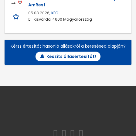
AmRest
05.08.2026,
KFC
Kisvárda, 4600 Magyarország
Kérsz értesítőt hasonló állásokról a keresésed alapján?
Készíts állásértesítőt!