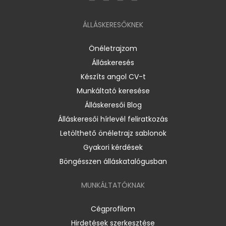
ÁLLÁSKERESŐKNEK
Önéletrajzom
Álláskeresés
Készíts angol CV-t
Munkáltató keresése
Álláskeresői Blog
Álláskeresői hírlevél feliratkozás
Letölthető önéletrajz sablonok
Gyakori kérdések
Böngésszen álláskatalógusban
MUNKÁLTATÓKNAK
Cégprofilom
Hirdetések szerkesztése