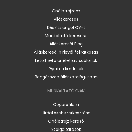
Önéletrajzom
Álláskeresés
Készíts angol CV-t
Munkáltató keresése
Álláskeresői Blog
Álláskeresői hírlevél feliratkozás
Letölthető önéletrajz sablonok
Gyakori kérdések
Böngésszen álláskatalógusban
MUNKÁLTATÓKNAK
Cégprofilom
Hirdetések szerkesztése
Önéletrajz kereső
Szolgáltatások