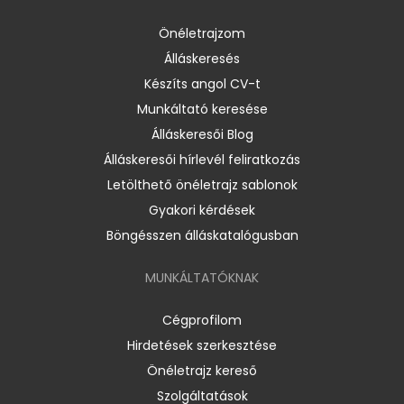
Önéletrajzom
Álláskeresés
Készíts angol CV-t
Munkáltató keresése
Álláskeresői Blog
Álláskeresői hírlevél feliratkozás
Letölthető önéletrajz sablonok
Gyakori kérdések
Böngésszen álláskatalógusban
MUNKÁLTATÓKNAK
Cégprofilom
Hirdetések szerkesztése
Önéletrajz kereső
Szolgáltatások