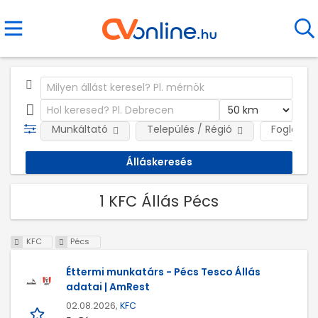
Munkáltató
Település / Régió
Foglalkoz
1 KFC Állás Pécs
KFC
Pécs
Éttermi munkatárs - Pécs Tesco Állás
adatai | AmRest
02.08.2026,
KFC