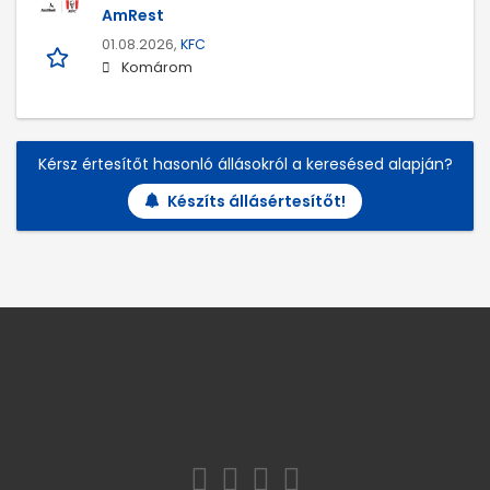
AmRest
01.08.2026,
KFC
Komárom
Kérsz értesítőt hasonló állásokról a keresésed alapján?
Készíts állásértesítőt!