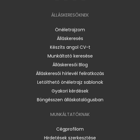
ÁLLÁSKERESŐKNEK
Önéletrajzom
Álláskeresés
Készíts angol CV-t
Munkáltató keresése
Álláskeresői Blog
Álláskeresői hírlevél feliratkozás
Letölthető önéletrajz sablonok
Gyakori kérdések
Böngésszen álláskatalógusban
MUNKÁLTATÓKNAK
Cégprofilom
Hirdetések szerkesztése