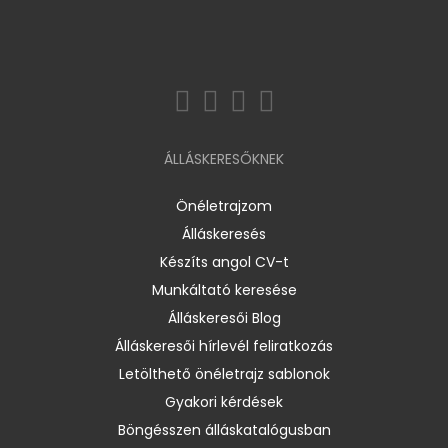
ÁLLÁSKERESŐKNEK
Önéletrajzom
Álláskeresés
Készíts angol CV-t
Munkáltató keresése
Álláskeresői Blog
Álláskeresői hírlevél feliratkozás
Letölthető önéletrajz sablonok
Gyakori kérdések
Böngésszen álláskatalógusban