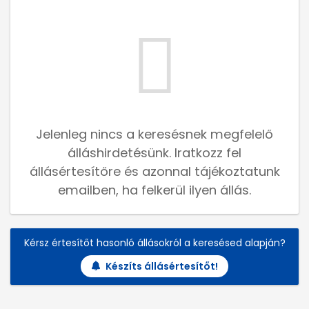
Jelenleg nincs a keresésnek megfelelő
álláshirdetésünk. Iratkozz fel
állásértesítőre és azonnal tájékoztatunk
emailben, ha felkerül ilyen állás.
Kérsz értesítőt hasonló állásokról a keresésed alapján?
Készíts állásértesítőt!