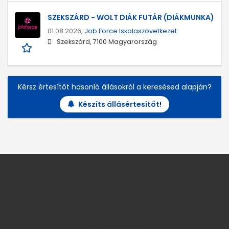
SZEKSZÁRD - WOLT DIÁK FUTÁR (DIÁKMUNKA)
01.08.2026,
Job Force Iskolaszövetkezet
Szekszárd, 7100 Magyarország
Kérsz értesítőt hasonló állásokról a keresésed alapján?
Készíts állásértesítőt!