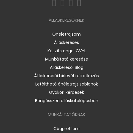
ÁLLÁSKERESŐKNEK
Önéletrajzom
Álláskeresés
Készíts angol CV-t
Munkáltató keresése
Álláskeresői Blog
Álláskeresői hírlevél feliratkozás
Letölthető önéletrajz sablonok
Gyakori kérdések
Böngésszen álláskatalógusban
MUNKÁLTATÓKNAK
Cégprofilom