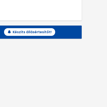
Készíts állásértesítőt!