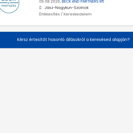
05.08.2026,
BECK AND PARTNERS Kft.
Jász-Nagykun-Szolnok
Értékesítés / Kereskedelem
Kérsz értesítőt hasonló állásokról a keresésed alapján?