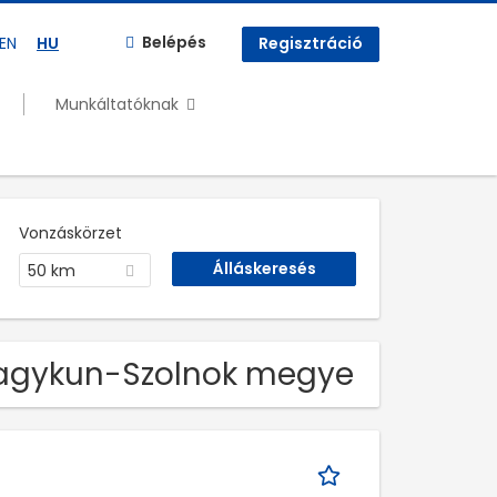
Belépés
EN
HU
Regisztráció
Munkáltatóknak
Vonzáskörzet
50 km
-Nagykun-Szolnok megye