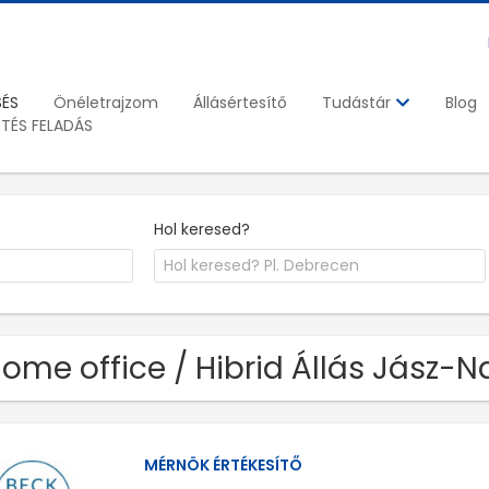
SÉS
Önéletrajzom
Állásértesítő
Blog
Tudástár
ETÉS FELADÁS
Hol keresed?
Home office / Hibrid Állás Jász
MÉRNÖK ÉRTÉKESÍTŐ