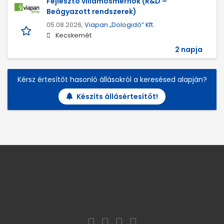
Fejlesztő villamosmérnök (R&D –
Beágyazott rendszerek)
05.08.2026,
Viapan „Dologidő” Kft.
Kecskemét
2 napja
Kérsz értesítőt hasonló állásokról a keresésed alapján?
Készíts állásértesítőt!