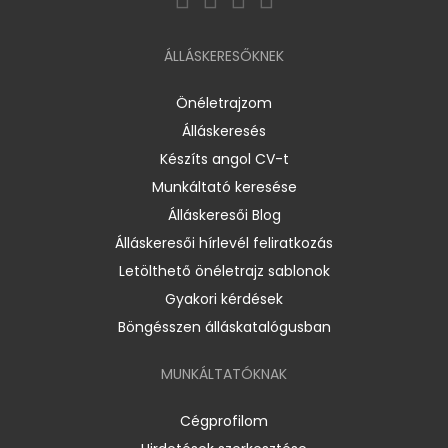
ÁLLÁSKERESŐKNEK
Önéletrajzom
Álláskeresés
Készíts angol CV-t
Munkáltató keresése
Álláskeresői Blog
Álláskeresői hírlevél feliratkozás
Letölthető önéletrajz sablonok
Gyakori kérdések
Böngésszen álláskatalógusban
MUNKÁLTATÓKNAK
Cégprofilom