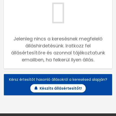
Jelenleg nincs a keresésnek megfelelő
álláshirdetésünk. Iratkozz fel
állásértesítőre és azonnal tájékoztatunk
emailben, ha felkerül ilyen állás.
Kérsz értesítőt hasonló állásokról a keresésed alapján?
Készíts állásértesítőt!