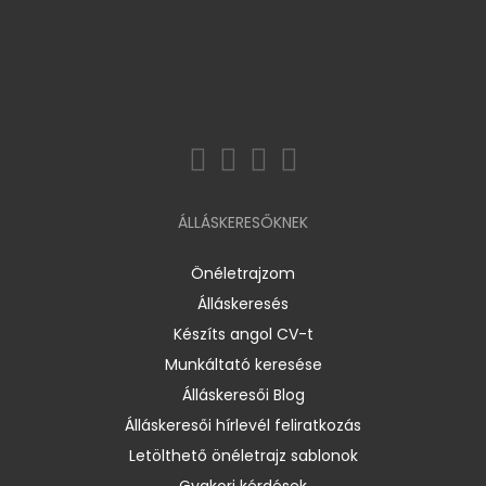
ÁLLÁSKERESŐKNEK
Önéletrajzom
Álláskeresés
Készíts angol CV-t
Munkáltató keresése
Álláskeresői Blog
Álláskeresői hírlevél feliratkozás
Letölthető önéletrajz sablonok
Gyakori kérdések