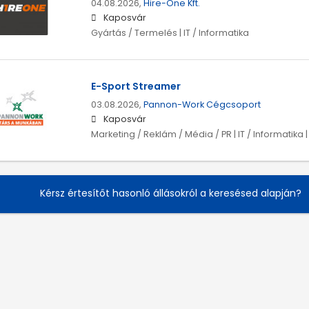
04.08.2026,
Hire-One Kft.
Kaposvár
Gyártás / Termelés | IT / Informatika
E-Sport Streamer
03.08.2026,
Pannon-Work Cégcsoport
Kaposvár
Marketing / Reklám / Média / PR | IT / Informatika 
Kérsz értesítőt hasonló állásokról a keresésed alapján?