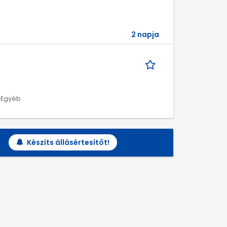
2 napja
| Egyéb
Készíts állásértesítőt!