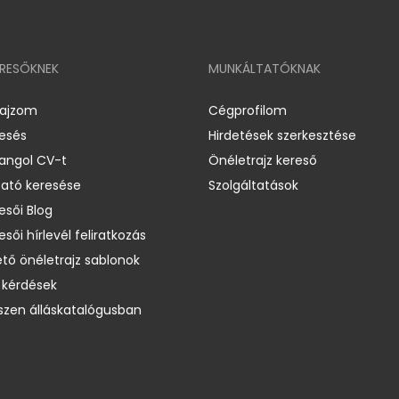
ERESŐKNEK
MUNKÁLTATÓKNAK
rajzom
Cégprofilom
resés
Hirdetések szerkesztése
 angol CV-t
Önéletrajz kereső
ató keresése
Szolgáltatások
esői Blog
esői hírlevél feliratkozás
ető önéletrajz sablonok
 kérdések
zen álláskatalógusban