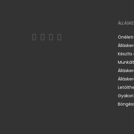
ÁLLÁSK
Önélet
Álláske
Készíts
Munkált
Állásker
Állásker
Letölth
Gyakori
Böngéss