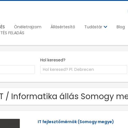
SÉS
Önéletrajzom
Állásértesítő
Blog
Tudástár
ETÉS FELADÁS
Hol keresed?
IT / Informatika állás Somogy 
IT fejlesztőmérnök (Somogy megye)