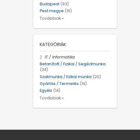
Budapest
(93)
Pest megye
(16)
Továbbiak »
KATEGÓRIÁK
IT / Informatika
Betanított / Fizikai / Segédmunka
(34)
Szakmunka / fizikai munka
(20)
Gyártás / Termelés
(19)
Egyéb
(14)
Továbbiak »