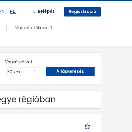
Belépés
EN
HU
Regisztráció
Munkáltatóknak
Vonzáskörzet
50 km
megye régióban