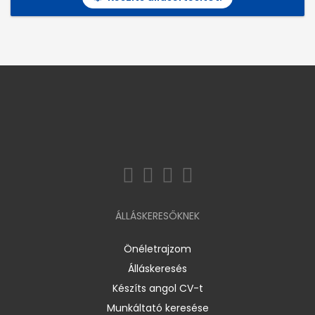
ÁLLÁSKERESŐKNEK
Önéletrajzom
Álláskeresés
Készíts angol CV-t
Munkáltató keresése