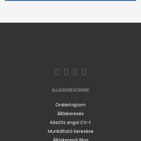
ÁLLÁSKERESŐKNEK
Önéletrajzom
Álláskeresés
Készíts angol CV-t
Munkáltató keresése
Álláskeresői Blog