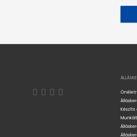
ÁLLÁSK
Önélet
Álláske
Készíts
Munkált
Állásker
Állásker