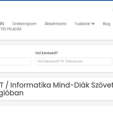
SÉS
Önéletrajzom
Állásértesítő
Blog
Tudástár
ETÉS FELADÁS
Hol keresed?
IT / Informatika Mind-Diák Szöve
gióban