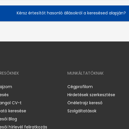
Kérsz értesítőt hasonló állásokról a keresésed alapján?
ERESŐKNEK
MUNKÁLTATÓKNAK
rajzom
Cégprofilom
resés
Hirdetések szerkesztése
 angol CV-t
Önéletrajz kereső
ató keresése
Szolgáltatások
esői Blog
esői hírlevél feliratkozás