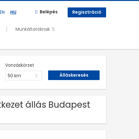
Belépés
EN
HU
Regisztráció
Munkáltatóknak
Vonzáskörzet
50 km
tkezet állás Budapest