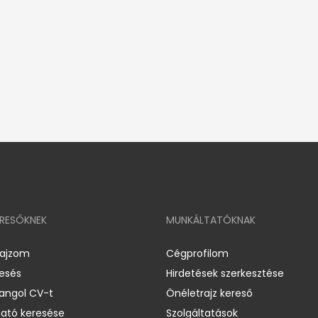
ERESŐKNEK
MUNKÁLTATÓKNAK
rajzom
Cégprofilom
resés
Hirdetések szerkesztése
 angol CV-t
Önéletrajz kereső
ató keresése
Szolgáltatások