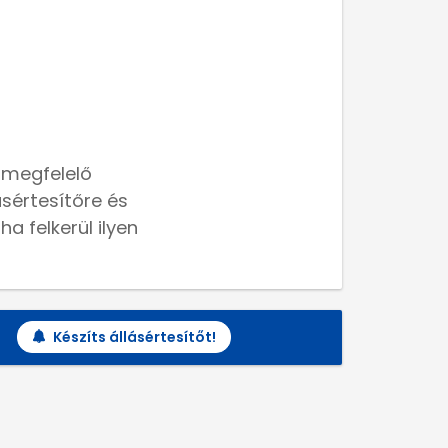
 megfelelő
lásértesítőre és
a felkerül ilyen
Készíts állásértesítőt!