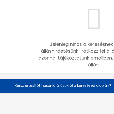
Jelenleg nincs a keresésnek
álláshirdetésünk. Iratkozz fel ál
azonnal tájékoztatunk emailben, h
állás.
Kérsz értesítőt hasonló állásokról a keresésed alapján?