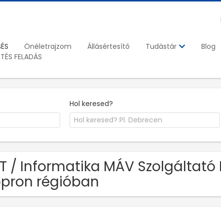
SÉS
Önéletrajzom
Állásértesítő
Blog
Tudástár
ETÉS FELADÁS
Hol keresed?
IT / Informatika MÁV Szolgáltató 
pron régióban