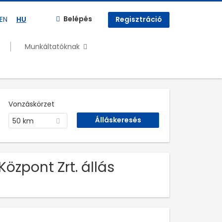
Belépés
EN
HU
Regisztráció
Munkáltatóknak
Vonzáskörzet
50 km
Központ Zrt. állás