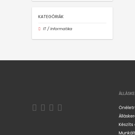
KATEGÓRIÁK
IT / Informatika
ÁLLÁSK
Önélet
Álláske
Készíts
Munkált