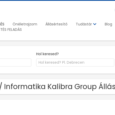
SÉS
Önéletrajzom
Állásértesítő
Blog
Tudástár
ETÉS FELADÁS
Hol keresed?
 / Informatika Kalibra Group Állá