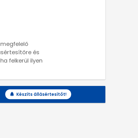
 megfelelő
lásértesítőre és
a felkerül ilyen
Készíts állásértesítőt!