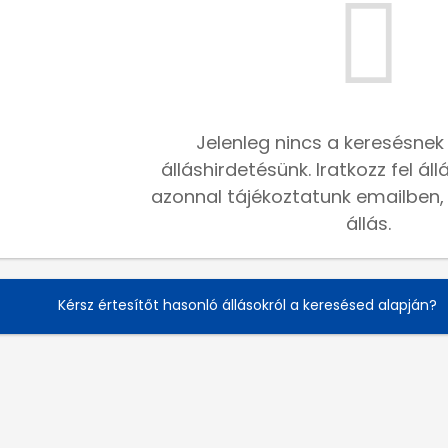
Jelenleg nincs a keresésnek
álláshirdetésünk. Iratkozz fel ál
azonnal tájékoztatunk emailben, h
állás.
Kérsz értesítőt hasonló állásokról a keresésed alapján?