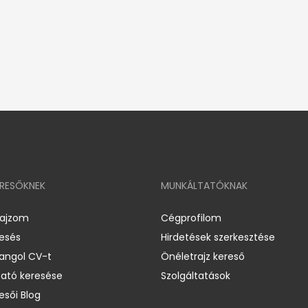
ERESŐKNEK
MUNKÁLTATÓKNAK
rajzom
Cégprofilom
resés
Hirdetések szerkesztése
 angol CV-t
Önéletrajz kereső
ató keresése
Szolgáltatások
esői Blog