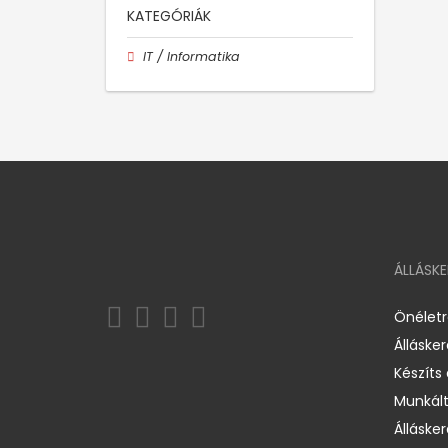
KATEGÓRIÁK
IT / Informatika
ÁLLÁSK
Önélet
Álláske
Készíts
Munkált
Állásker