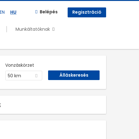
Belépés
EN
HU
Regisztráció
Munkáltatóknak
Vonzáskörzet
50 km
s