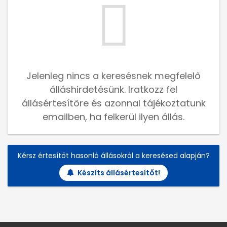
Jelenleg nincs a keresésnek megfelelő
álláshirdetésünk. Iratkozz fel
állásértesítőre és azonnal tájékoztatunk
emailben, ha felkerül ilyen állás.
Kérsz értesítőt hasonló állásokról a keresésed alapján?
Készíts állásértesítőt!