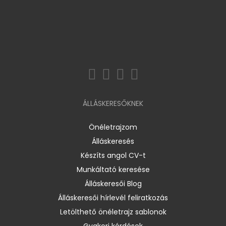
ÁLLÁSKERESŐKNEK
Önéletrajzom
Álláskeresés
Készíts angol CV-t
Munkáltató keresése
Álláskeresői Blog
Álláskeresői hírlevél feliratkozás
Letölthető önéletrajz sablonok
Gyakori kérdések