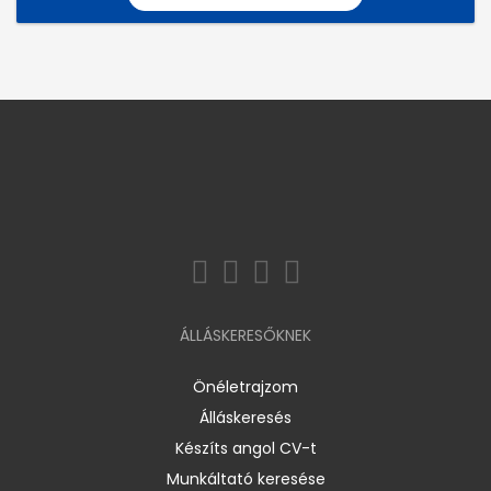
ÁLLÁSKERESŐKNEK
Önéletrajzom
Álláskeresés
Készíts angol CV-t
Munkáltató keresése