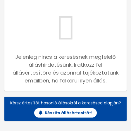
Jelenleg nincs a keresésnek megfelelő
álláshirdetésünk. Iratkozz fel
állásértesítőre és azonnal tájékoztatunk
emailben, ha felkerül ilyen állás.
Kérsz értesítőt hasonló állásokról a keresésed alapján?
Készíts állásértesítőt!