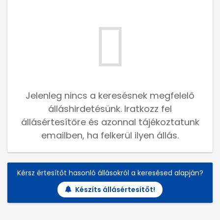
Jelenleg nincs a keresésnek megfelelő
álláshirdetésünk. Iratkozz fel
állásértesítőre és azonnal tájékoztatunk
emailben, ha felkerül ilyen állás.
Kérsz értesítőt hasonló állásokról a keresésed alapján?
Készíts állásértesítőt!