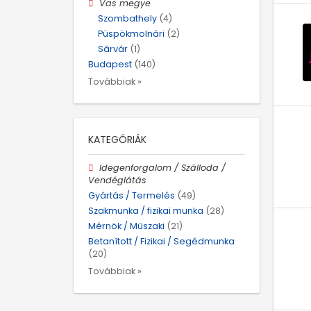
Vas megye
Szombathely
(4)
Püspökmolnári
(2)
Sárvár
(1)
Budapest
(140)
Továbbiak »
KATEGÓRIÁK
Idegenforgalom / Szálloda /
Vendéglátás
Gyártás / Termelés
(49)
Szakmunka / fizikai munka
(28)
Mérnök / Műszaki
(21)
Betanított / Fizikai / Segédmunka
(20)
Továbbiak »