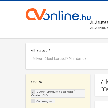
ÁLLÁSKERE
ÁLLÁSHIRD
Mit keresel?
7 
SZŰRÉS
m
Idegenforgalom / Szálloda /
Vendéglátás
Vas megye