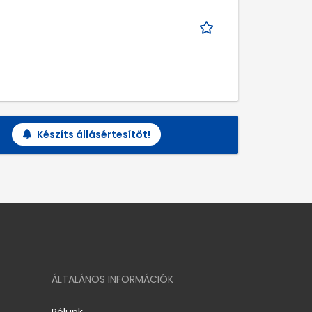
Készíts állásértesítőt!
ÁLTALÁNOS INFORMÁCIÓK
Rólunk