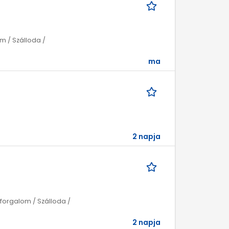
m / Szálloda /
ma
2 napja
nforgalom / Szálloda /
2 napja