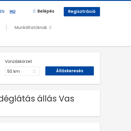
Belépés
EN
HU
Regisztráció
Munkáltatóknak
Vonzáskörzet
50 km
déglátás állás Vas