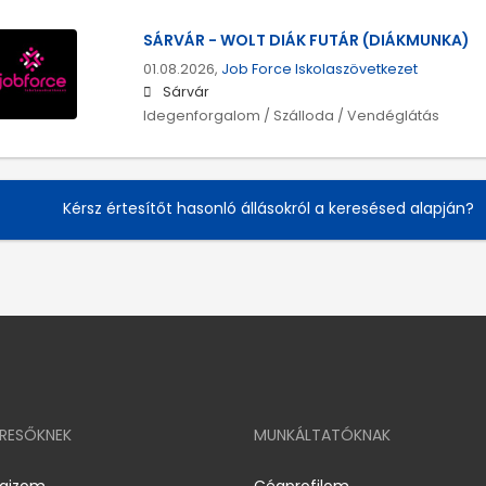
SÁRVÁR - WOLT DIÁK FUTÁR (DIÁKMUNKA)
01.08.2026,
Job Force Iskolaszövetkezet
Sárvár
Idegenforgalom / Szálloda / Vendéglátás
Kérsz értesítőt hasonló állásokról a keresésed alapján?
ERESŐKNEK
MUNKÁLTATÓKNAK
rajzom
Cégprofilom