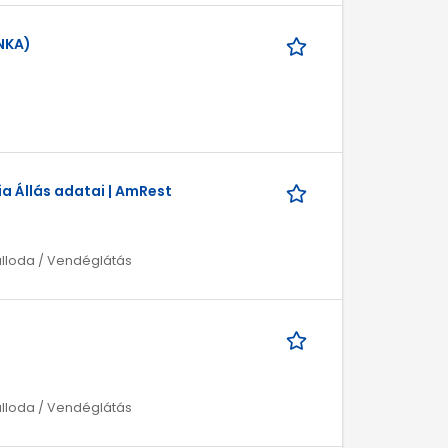
NKA)
a Állás adatai | AmRest
álloda / Vendéglátás
álloda / Vendéglátás