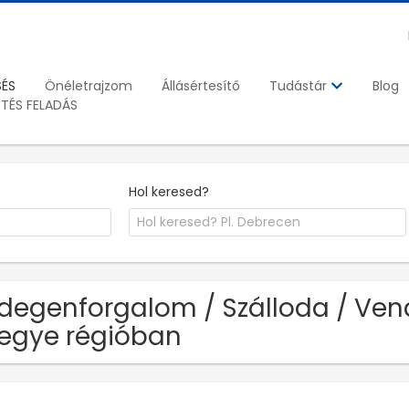
SÉS
Önéletrajzom
Állásértesítő
Blog
Tudástár
ETÉS FELADÁS
Hol keresed?
Idegenforgalom / Szálloda / Ven
egye régióban