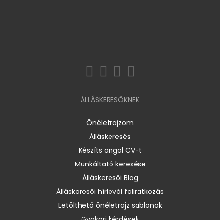
ÁLLÁSKERESŐKNEK
Önéletrajzom
Álláskeresés
Készíts angol CV-t
Munkáltató keresése
Álláskeresői Blog
Álláskeresői hírlevél feliratkozás
Letölthető önéletrajz sablonok
Gyakori kérdések