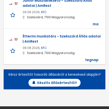
Junior Műszakvezető - Szekszárd Állás
adatai | AmRest
09.08.2026,
KFC
Szekszárd, 7100 Magyarország
ma
Éttermi munkatárs - Szekszárd Állás adatai
| AmRest
08.08.2026,
KFC
Szekszárd, 7100 Magyarország
tegnap
Kérsz értesítőt hasonló állásokról a keresésed alapján?
Készíts állásértesítőt!