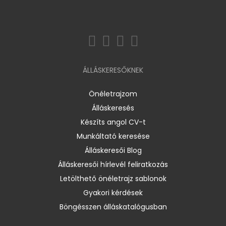
ÁLLÁSKERESŐKNEK
Önéletrajzom
Álláskeresés
Készíts angol CV-t
Munkáltató keresése
Álláskeresői Blog
Álláskeresői hírlevél feliratkozás
Letölthető önéletrajz sablonok
Gyakori kérdések
Böngésszen álláskatalógusban