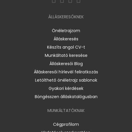
ÁLLÁSKERESŐKNEK
Önéletrajzom
Álláskeresés
Készíts angol CV-t
Munkáltató keresése
Álláskeresői Blog
Álláskeresői hírlevél feliratkozás
Letölthető önéletrajz sablonok
Gyakori kérdések
Böngésszen álláskatalógusban
MUNKÁLTATÓKNAK
Cégprofilom