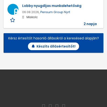
Lobby nyugdíjas munkalehetőség
06.08.2026,
Pensum Group Nyrt
Miskolc
2 napja
Kérsz értesítőt hasonló állásokról a keresésed alapján?
Készíts állásértesítőt!