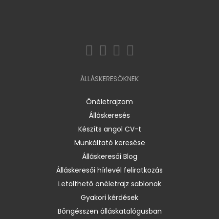
ÁLLÁSKERESŐKNEK
Önéletrajzom
Álláskeresés
Készíts angol CV-t
Munkáltató keresése
Álláskeresői Blog
Álláskeresői hírlevél feliratkozás
Letölthető önéletrajz sablonok
Gyakori kérdések
Böngésszen álláskatalógusban