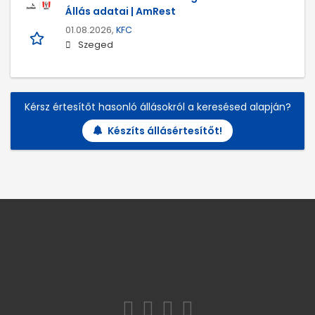
Állás adatai | AmRest
01.08.2026,
KFC
Szeged
Kérsz értesítőt hasonló állásokról a keresésed alapján?
Készíts állásértesítőt!