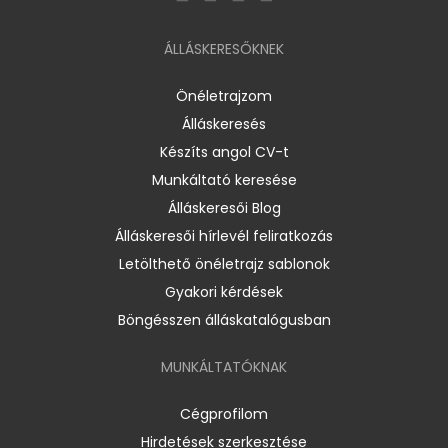
ÁLLÁSKERESŐKNEK
Önéletrajzom
Álláskeresés
Készíts angol CV-t
Munkáltató keresése
Álláskeresői Blog
Álláskeresői hírlevél feliratkozás
Letölthető önéletrajz sablonok
Gyakori kérdések
Böngésszen álláskatalógusban
MUNKÁLTATÓKNAK
Cégprofilom
Hirdetések szerkesztése