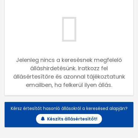
Jelenleg nincs a keresésnek megfelelő
álláshirdetésünk. Iratkozz fel
állásértesítőre és azonnal tájékoztatunk
emailben, ha felkerül ilyen állás.
Kérsz értesítőt hasonló állásokról a keresésed alapján?
Készíts állásértesítőt!